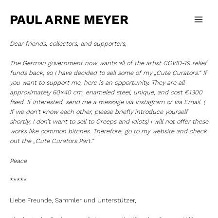
Zum
Main
Inhalt
PAUL ARNE MEYER
Men
springen
Dear friends, collectors, and supporters,
The German government now wants all of the artist COVID-19 relief
funds back, so I have decided to sell some of my „Cute Curators.“ If
you want to support me, here is an opportunity. They are all
approximately 60×40 cm, enameled steel, unique, and cost €1300
fixed. If interested, send me a message via Instagram or via Email. (
If we don’t know each other, please briefly introduce yourself
shortly; I don’t want to sell to Creeps and Idiots) I will not offer these
works like common bitches. Therefore, go to my website and check
out the „Cute Curators Part.“
Peace
*****
Liebe Freunde, Sammler und Unterstützer,